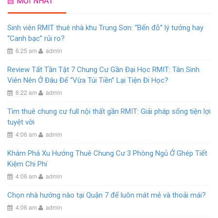
MỚI NHẤT
Sinh viên RMIT thuê nhà khu Trung Sơn: “Bến đỗ” lý tưởng hay
“Canh bạc” rủi ro?
6:25 am
admin
Review Tất Tần Tật 7 Chung Cư Gần Đại Học RMIT: Tân Sinh
Viên Nên Ở Đâu Để “Vừa Túi Tiền” Lại Tiện Đi Học?
6:22 am
admin
Tìm thuê chung cư full nội thất gần RMIT: Giải pháp sống tiện lợi
tuyệt vời
4:06 am
admin
Khám Phá Xu Hướng Thuê Chung Cư 3 Phòng Ngủ Ở Ghép Tiết
Kiệm Chi Phí
4:06 am
admin
Chọn nhà hướng nào tại Quận 7 để luôn mát mẻ và thoải mái?
4:06 am
admin