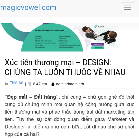
magicvowel.com
Toggl
navig
Xúc tiến thương mại – DESIGN:
CHÚNG TA LUÔN THUỘC VỀ NHAU
Thiết kế
|
8:47 am
|
adminrbadminrb
“Đẹp mắt – Đắt hàng”
, chỉ cùng 4 chữ gọn ghẽ đó thôi
cũng đủ chứng minh mối quan hệ cộng hưởng giữa xúc
tiến thương mại và phác thảo trong trái đất marketing tân
tiến. Tuy thế sự bất đồng quan điểm giữa Marketer và
Designer lại diễn ra như cơm bữa. Lối đi nào cho sự phối
hợp của cả hai?