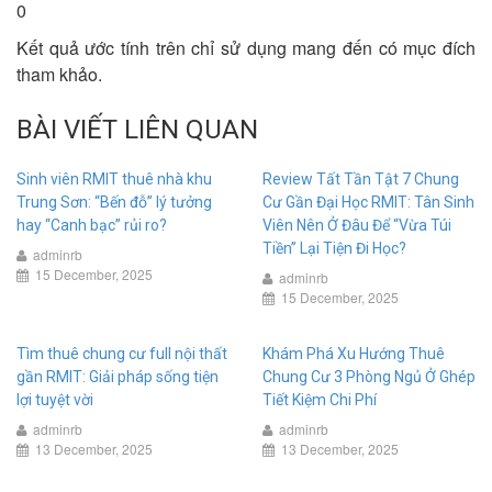
0
Kết quả ước tính trên chỉ sử dụng mang đến có mục đích
tham khảo.
BÀI VIẾT LIÊN QUAN
Sinh viên RMIT thuê nhà khu
Review Tất Tần Tật 7 Chung
Trung Sơn: “Bến đỗ” lý tưởng
Cư Gần Đại Học RMIT: Tân Sinh
hay “Canh bạc” rủi ro?
Viên Nên Ở Đâu Để “Vừa Túi
Tiền” Lại Tiện Đi Học?
adminrb
15 December, 2025
adminrb
15 December, 2025
Tìm thuê chung cư full nội thất
Khám Phá Xu Hướng Thuê
gần RMIT: Giải pháp sống tiện
Chung Cư 3 Phòng Ngủ Ở Ghép
lợi tuyệt vời
Tiết Kiệm Chi Phí
adminrb
adminrb
13 December, 2025
13 December, 2025