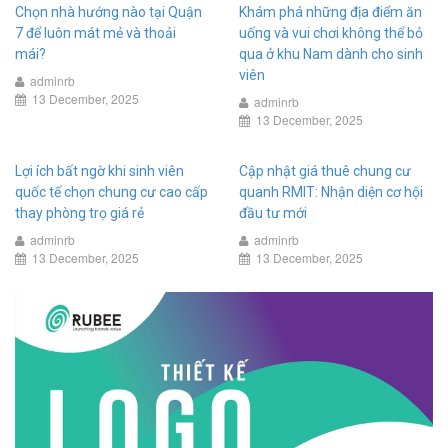
Chọn nhà hướng nào tại Quận
Khám phá những địa điểm ăn
7 để luôn mát mẻ và thoải
uống và vui chơi không thể bỏ
mái?
qua ở khu Nam dành cho sinh
viên
adminrb
13 December, 2025
adminrb
13 December, 2025
Lợi ích bất ngờ khi sinh viên
Cập nhật giá thuê chung cư
quốc tế chọn chung cư cao cấp
quanh RMIT: Nhận diện cơ hội
thay phòng trọ giá rẻ
đầu tư mới
adminrb
adminrb
13 December, 2025
13 December, 2025