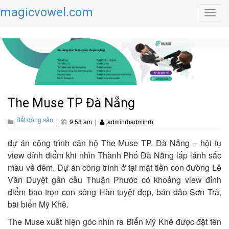
magicvowel.com
Toggl
navig
The Muse TP Đà Nẵng
Bất động sản
|
9:58 am
|
adminrbadminrb
dự án công trình căn hộ The Muse TP. Đà Nẵng – hội tụ
view đỉnh điểm khi nhìn Thành Phố Đà Nẵng lấp lánh sắc
màu về đêm. Dự án công trình ở tại mặt tiền con đường Lê
Văn Duyệt gần cầu Thuận Phước có khoảng view đỉnh
điểm bao trọn con sông Hàn tuyệt đẹp, bán đảo Sơn Trà,
bãi biển Mỹ Khê.
The Muse xuất hiện góc nhìn ra Biển Mỹ Khê được đặt tên