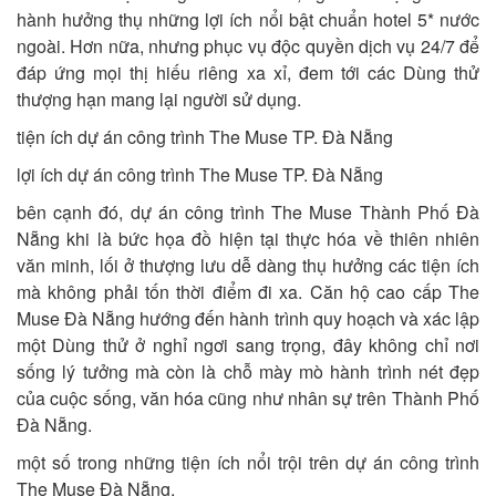
hành hưởng thụ những lợi ích nổi bật chuẩn hotel 5* nước
ngoài. Hơn nữa, nhưng phục vụ độc quyền dịch vụ 24/7 để
đáp ứng mọi thị hiếu riêng xa xỉ, đem tới các Dùng thử
thượng hạn mang lại người sử dụng.
tiện ích dự án công trình The Muse TP. Đà Nẵng
lợi ích dự án công trình The Muse TP. Đà Nẵng
bên cạnh đó, dự án công trình The Muse Thành Phố Đà
Nẵng khi là bức họa đồ hiện tại thực hóa về thiên nhiên
văn minh, lối ở thượng lưu dễ dàng thụ hưởng các tiện ích
mà không phải tốn thời điểm đi xa. Căn hộ cao cấp The
Muse Đà Nẵng hướng đến hành trình quy hoạch và xác lập
một Dùng thử ở nghỉ ngơi sang trọng, đây không chỉ nơi
sống lý tưởng mà còn là chỗ mày mò hành trình nét đẹp
của cuộc sống, văn hóa cũng như nhân sự trên Thành Phố
Đà Nẵng.
một số trong những tiện ích nổi trội trên dự án công trình
The Muse Đà Nẵng.