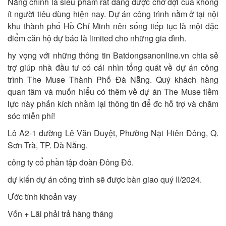
Nẵng chính là siêu phẩm rất đáng được chờ đợi của không
ít người tiêu dùng hiện nay. Dự án công trình nằm ở tại nội
khu thành phố Hồ Chí Minh nên sống tiếp tục là một đặc
điểm căn hộ dự báo là limited cho những gia đình.
hy vọng với những thông tin Batdongsanonline.vn chia sẻ
trợ giúp nhà đầu tư có cái nhìn tổng quát về dự án công
trình The Muse Thành Phố Đà Nẵng. Quý khách hàng
quan tâm và muốn hiểu có thêm về dự án The Muse tiềm
lực này phấn kích nhằm lại thông tin để đc hỗ trợ và chăm
sóc miễn phí!
Lô A2-1 đường Lê Văn Duyệt, Phường Nại Hiên Đông, Q.
Sơn Trà, TP. Đà Nẵng.
công ty cổ phần tập đoàn Đông Đô.
dự kiến dự án công trình sẽ được bàn giao quý II/2024.
Ước tính khoản vay
Vốn + Lãi phải trả hàng tháng