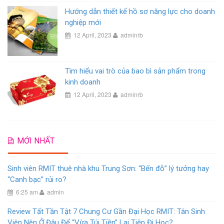
Hướng dẫn thiết kế hồ sơ năng lực cho doanh
nghiệp mới
12 April, 2023
adminrb
Tìm hiểu vai trò của bao bì sản phẩm trong
kinh doanh
12 April, 2023
adminrb
MỚI NHẤT
Sinh viên RMIT thuê nhà khu Trung Sơn: “Bến đỗ” lý tưởng hay
“Canh bạc” rủi ro?
6:25 am
admin
Review Tất Tần Tật 7 Chung Cư Gần Đại Học RMIT: Tân Sinh
Viên Nên Ở Đâu Để “Vừa Túi Tiền” Lại Tiện Đi Học?