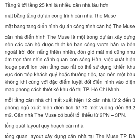
Tầng 9 tới tầng 25 khi là nhiều căn nhà lâu hơn
mặt bằng tầng dự án công trình căn nhà The Muse
mặt bằng tầng điển hình dự án công trình căn hộ The Muse
căn nhà điển hình The Muse là một trong dự án xây dựng
nên các căn hộ được thiết kế ban công vươn hẳn ra bên
ngoài trời đón nắng thiên nhiên, đón gió mát mẻ cũng như
ôm trọn tầm nhìn cảnh quan con sông Hàn, việc xuất hiện
louge pavillion trên tầng cao rất có thể sử dụng khiến khu
vực đón tiếp khách quý hoặc thưởng tiệc, tạo nên một bầu
không khí cùng với đặc điểm tuyệt đối điển hình vào diện
mạo phong cách thiết kế khu đô thị TP. Hồ Chí Minh.
mỗi tầng căn nhà chỉ mất xuất hiện 12 căn nhà từ 2 đến 3
phòng ngủ xuất hiện diện tích từ 70 mét vuông đến 99,2
m2. Căn nhà The Muse có buổi tối thiểu từ 2PN – 3PN.
tổng quát layout quy hoạch căn nhà
tổng quan layout xây dựng căn nhà tại The Muse TP Đà