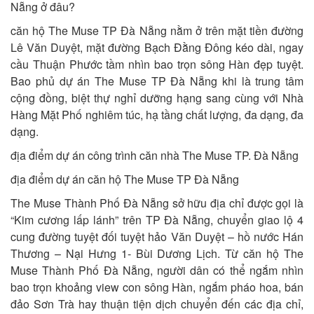
Nẵng ở đâu?
căn hộ The Muse TP Đà Nẵng nằm ở trên mặt tiền đường
Lê Văn Duyệt, mặt đường Bạch Đằng Đông kéo dài, ngay
cầu Thuận Phước tầm nhìn bao trọn sông Hàn đẹp tuyệt.
Bao phủ dự án The Muse TP Đà Nẵng khi là trung tâm
cộng đồng, biệt thự nghỉ dưỡng hạng sang cùng với Nhà
Hàng Mặt Phố nghiêm túc, hạ tầng chất lượng, đa dạng, đa
dạng.
địa điểm dự án công trình căn nhà The Muse TP. Đà Nẵng
địa điểm dự án căn hộ The Muse TP Đà Nẵng
The Muse Thành Phố Đà Nẵng sở hữu địa chỉ được gọi là
“Kim cương lấp lánh” trên TP Đà Nẵng, chuyển giao lộ 4
cung đường tuyệt đối tuyệt hảo Văn Duyệt – hồ nước Hán
Thương – Nại Hưng 1- Bùi Dương Lịch. Từ căn hộ The
Muse Thành Phố Đà Nẵng, người dân có thể ngắm nhìn
bao trọn khoảng view con sông Hàn, ngắm pháo hoa, bán
đảo Sơn Trà hay thuận tiện dịch chuyển đến các địa chỉ,