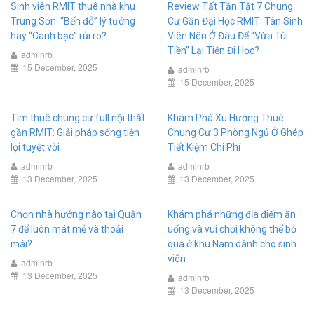
Sinh viên RMIT thuê nhà khu
Review Tất Tần Tật 7 Chung
Trung Sơn: “Bến đỗ” lý tưởng
Cư Gần Đại Học RMIT: Tân Sinh
hay “Canh bạc” rủi ro?
Viên Nên Ở Đâu Để “Vừa Túi
Tiền” Lại Tiện Đi Học?
adminrb
15 December, 2025
adminrb
15 December, 2025
Tìm thuê chung cư full nội thất
Khám Phá Xu Hướng Thuê
gần RMIT: Giải pháp sống tiện
Chung Cư 3 Phòng Ngủ Ở Ghép
lợi tuyệt vời
Tiết Kiệm Chi Phí
adminrb
adminrb
13 December, 2025
13 December, 2025
Chọn nhà hướng nào tại Quận
Khám phá những địa điểm ăn
7 để luôn mát mẻ và thoải
uống và vui chơi không thể bỏ
mái?
qua ở khu Nam dành cho sinh
viên
adminrb
13 December, 2025
adminrb
13 December, 2025