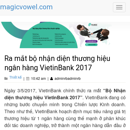
magicvowel.com
Toggl
navig
Ra mắt bộ nhận diện thương hiệu
ngân hàng VietinBank 2017
Thiết kế
|
10:42 am
|
adminrbadminrb
Ngày 3/5/2017, VietinBank chính thức ra mắt
“Bộ Nhận
diện thương hiệu VietinBank 2017”
. VietinBank đang có
những bước chuyển mình trong Chiến lược Kinh doanh.
Theo như thế, VietinBank hoạch định mục tiêu nâng giá trị
thương hiệu từ 1 ngân hàng cùng thế mạnh ở phân khúc
đối tác doanh nghiệp, trở thành một ngân hàng dẫn đầu ở