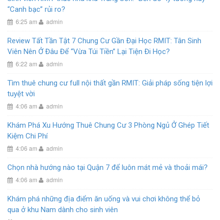
“Canh bạc” rủi ro?
6:25 am
admin
Review Tất Tần Tật 7 Chung Cư Gần Đại Học RMIT: Tân Sinh
Viên Nên Ở Đâu Để “Vừa Túi Tiền” Lại Tiện Đi Học?
6:22 am
admin
Tìm thuê chung cư full nội thất gần RMIT: Giải pháp sống tiện lợi
tuyệt vời
4:06 am
admin
Khám Phá Xu Hướng Thuê Chung Cư 3 Phòng Ngủ Ở Ghép Tiết
Kiệm Chi Phí
4:06 am
admin
Chọn nhà hướng nào tại Quận 7 để luôn mát mẻ và thoải mái?
4:06 am
admin
Khám phá những địa điểm ăn uống và vui chơi không thể bỏ
qua ở khu Nam dành cho sinh viên