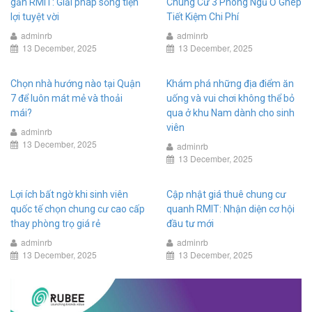
gần RMIT: Giải pháp sống tiện
Chung Cư 3 Phòng Ngủ Ở Ghép
lợi tuyệt vời
Tiết Kiệm Chi Phí
adminrb
adminrb
13 December, 2025
13 December, 2025
Chọn nhà hướng nào tại Quận
Khám phá những địa điểm ăn
7 để luôn mát mẻ và thoải
uống và vui chơi không thể bỏ
mái?
qua ở khu Nam dành cho sinh
viên
adminrb
13 December, 2025
adminrb
13 December, 2025
Lợi ích bất ngờ khi sinh viên
Cập nhật giá thuê chung cư
quốc tế chọn chung cư cao cấp
quanh RMIT: Nhận diện cơ hội
thay phòng trọ giá rẻ
đầu tư mới
adminrb
adminrb
13 December, 2025
13 December, 2025