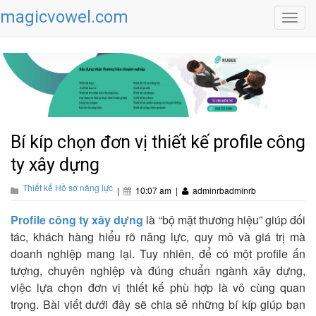
magicvowel.com
Toggl
navig
Bí kíp chọn đơn vị thiết kế profile công
ty xây dựng
Thiết kế Hồ sơ năng lực
|
10:07 am
|
adminrbadminrb
Profile công ty xây dựng
là “bộ mặt thương hiệu” giúp đối
tác, khách hàng hiểu rõ năng lực, quy mô và giá trị mà
doanh nghiệp mang lại. Tuy nhiên, để có một profile ấn
tượng, chuyên nghiệp và đúng chuẩn ngành xây dựng,
việc lựa chọn đơn vị thiết kế phù hợp là vô cùng quan
trọng. Bài viết dưới đây sẽ chia sẻ những bí kíp giúp bạn