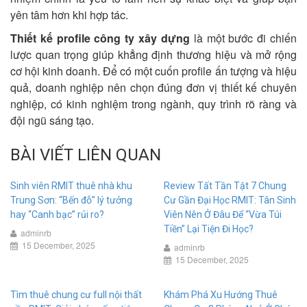
yên tâm hơn khi hợp tác.
Thiết kế profile công ty xây dựng
là một bước đi chiến
lược quan trọng giúp khẳng định thương hiệu và mở rộng
cơ hội kinh doanh. Để có một cuốn profile ấn tượng và hiệu
quả, doanh nghiệp nên chọn đúng đơn vị thiết kế chuyên
nghiệp, có kinh nghiệm trong ngành, quy trình rõ ràng và
đội ngũ sáng tạo.
BÀI VIẾT LIÊN QUAN
Sinh viên RMIT thuê nhà khu
Review Tất Tần Tật 7 Chung
Trung Sơn: “Bến đỗ” lý tưởng
Cư Gần Đại Học RMIT: Tân Sinh
hay “Canh bạc” rủi ro?
Viên Nên Ở Đâu Để “Vừa Túi
Tiền” Lại Tiện Đi Học?
adminrb
15 December, 2025
adminrb
15 December, 2025
Tìm thuê chung cư full nội thất
Khám Phá Xu Hướng Thuê