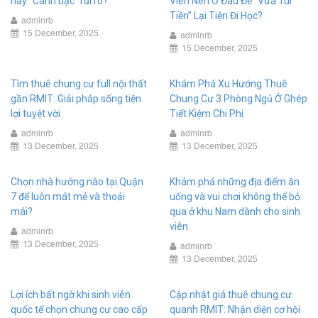
hay “Canh bạc” rủi ro?
Viên Nên Ở Đâu Để “Vừa Túi
Tiền” Lại Tiện Đi Học?
adminrb
15 December, 2025
adminrb
15 December, 2025
Tìm thuê chung cư full nội thất
Khám Phá Xu Hướng Thuê
gần RMIT: Giải pháp sống tiện
Chung Cư 3 Phòng Ngủ Ở Ghép
lợi tuyệt vời
Tiết Kiệm Chi Phí
adminrb
adminrb
13 December, 2025
13 December, 2025
Chọn nhà hướng nào tại Quận
Khám phá những địa điểm ăn
7 để luôn mát mẻ và thoải
uống và vui chơi không thể bỏ
mái?
qua ở khu Nam dành cho sinh
viên
adminrb
13 December, 2025
adminrb
13 December, 2025
Lợi ích bất ngờ khi sinh viên
Cập nhật giá thuê chung cư
quốc tế chọn chung cư cao cấp
quanh RMIT: Nhận diện cơ hội