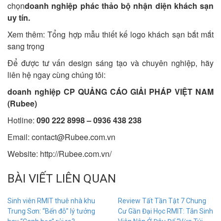
chọn
doanh nghiệp phác thảo bộ nhận diện khách sạn
uy tín
.
Xem thêm:
Tổng hợp mẫu thiết kế logo khách sạn bắt mắt
sang trọng
Để được tư vấn design sáng tạo và chuyên nghiệp, hãy
liên hệ ngay cùng chúng tôi:
doanh nghiệp CP QUẢNG CÁO GIẢI PHÁP VIỆT NAM
(Rubee)
Hotline:
090 222 8998 – 0936 438 238
Email:
contact@Rubee.com.vn
Website: http://Rubee.com.vn/
BÀI VIẾT LIÊN QUAN
Sinh viên RMIT thuê nhà khu
Review Tất Tần Tật 7 Chung
Trung Sơn: “Bến đỗ” lý tưởng
Cư Gần Đại Học RMIT: Tân Sinh