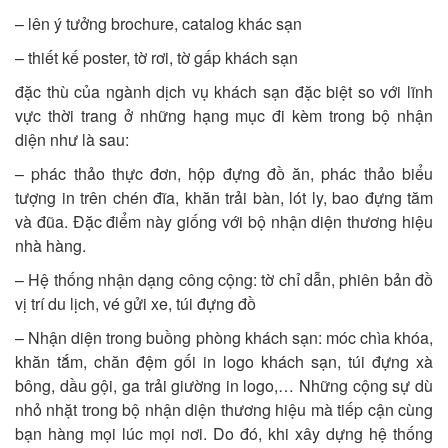
– lên ý tưởng brochure, catalog khác sạn
– thiết kế poster, tờ rơi, tờ gấp khách sạn
đặc thù của ngành dịch vụ khách sạn đặc biệt so với lĩnh
vực thời trang ở những hạng mục đi kèm trong bộ nhận
diện như là sau:
– phác thảo thực đơn, hộp đựng đồ ăn, phác thảo biểu
tượng in trên chén đĩa, khăn trải bàn, lót ly, bao đựng tăm
và đũa. Đặc điểm này giống với
bộ nhận diện thương hiệu
nhà hàng
.
– Hệ thống nhận dạng công cộng: tờ chỉ dẫn, phiên bản đồ
vị trí du lịch, vé gửi xe, túi đựng đồ
– Nhận diện trong buồng phòng khách sạn: móc chìa khóa,
khăn tắm, chăn đệm gối in logo khách sạn, túi đựng xà
bông, dầu gội, ga trải giường in logo,… Những cộng sự dù
nhỏ nhặt trong bộ nhận diện thương hiệu mà tiếp cận cùng
bạn hàng mọi lúc mọi nơi. Do đó, khi xây dựng hệ thống