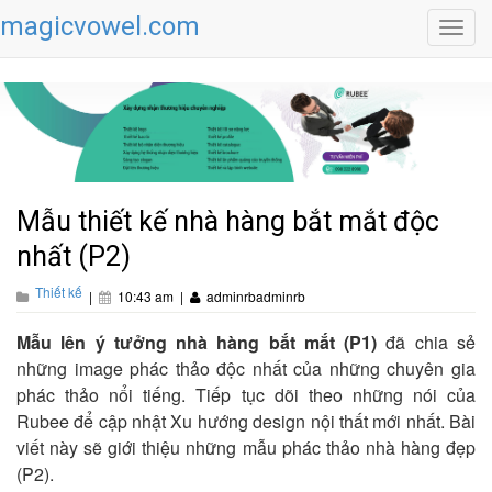
magicvowel.com
Toggl
navig
Mẫu thiết kế nhà hàng bắt mắt độc
nhất (P2)
Thiết kế
|
10:43 am
|
adminrbadminrb
Mẫu lên ý tưởng nhà hàng bắt mắt (P1)
đã chia sẻ
những image phác thảo độc nhất của những chuyên gia
phác thảo nổi tiếng. Tiếp tục dõi theo những nói của
Rubee để cập nhật Xu hướng design nội thất mới nhất. Bài
viết này sẽ giới thiệu những mẫu phác thảo nhà hàng đẹp
(P2).