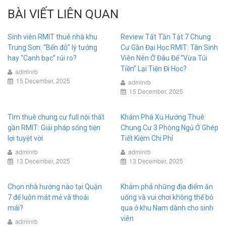
BÀI VIẾT LIÊN QUAN
Sinh viên RMIT thuê nhà khu
Review Tất Tần Tật 7 Chung
Trung Sơn: “Bến đỗ” lý tưởng
Cư Gần Đại Học RMIT: Tân Sinh
hay “Canh bạc” rủi ro?
Viên Nên Ở Đâu Để “Vừa Túi
Tiền” Lại Tiện Đi Học?
adminrb
15 December, 2025
adminrb
15 December, 2025
Tìm thuê chung cư full nội thất
Khám Phá Xu Hướng Thuê
gần RMIT: Giải pháp sống tiện
Chung Cư 3 Phòng Ngủ Ở Ghép
lợi tuyệt vời
Tiết Kiệm Chi Phí
adminrb
adminrb
13 December, 2025
13 December, 2025
Chọn nhà hướng nào tại Quận
Khám phá những địa điểm ăn
7 để luôn mát mẻ và thoải
uống và vui chơi không thể bỏ
mái?
qua ở khu Nam dành cho sinh
viên
adminrb