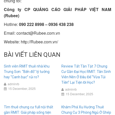
chúng tôi:
Công ty CP QUẢNG CÁO GIẢI PHÁP VIỆT NAM
(Rubee)
Hotline:
090 222 8998 – 0936 438 238
Email:
contact@Rubee.com.vn
Website: http://Rubee.com.vn/
BÀI VIẾT LIÊN QUAN
Sinh viên RMIT thuê nhà khu
Review Tất Tần Tật 7 Chung
Trung Sơn: “Bến đỗ” lý tưởng
Cư Gần Đại Học RMIT: Tân Sinh
hay “Canh bạc” rủi ro?
Viên Nên Ở Đâu Để “Vừa Túi
Tiền” Lại Tiện Đi Học?
adminrb
15 December, 2025
adminrb
15 December, 2025
Tìm thuê chung cư full nội thất
Khám Phá Xu Hướng Thuê
gần RMIT: Giải pháp sống tiện
Chung Cư 3 Phòng Ngủ Ở Ghép