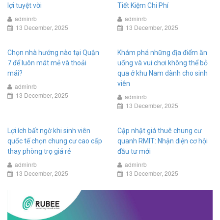
lợi tuyệt vời
Tiết Kiệm Chi Phí
adminrb
adminrb
13 December, 2025
13 December, 2025
Chọn nhà hướng nào tại Quận
Khám phá những địa điểm ăn
7 để luôn mát mẻ và thoải
uống và vui chơi không thể bỏ
mái?
qua ở khu Nam dành cho sinh
viên
adminrb
13 December, 2025
adminrb
13 December, 2025
Lợi ích bất ngờ khi sinh viên
Cập nhật giá thuê chung cư
quốc tế chọn chung cư cao cấp
quanh RMIT: Nhận diện cơ hội
thay phòng trọ giá rẻ
đầu tư mới
adminrb
adminrb
13 December, 2025
13 December, 2025