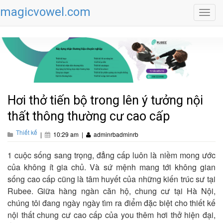
magicvowel.com
Toggl
navig
Hơi thở tiến bộ trong lên ý tưởng nội
thất thông thường cư cao cấp
Thiết kế
|
10:29 am
|
adminrbadminrb
1 cuộc sống sang trọng, đẳng cấp luôn là niềm mong ước
của không ít gia chủ. Và sứ mệnh mang tới không gian
sống cao cấp cũng là tâm huyết của những kiến trúc sư tại
Rubee. Giữa hàng ngàn căn hộ, chung cư tại Hà Nội,
chúng tôi đang ngày ngày tìm ra điểm đặc biệt cho
thiết kế
nội thất chung cư cao cấp
của you thêm hơi thở hiện đại,