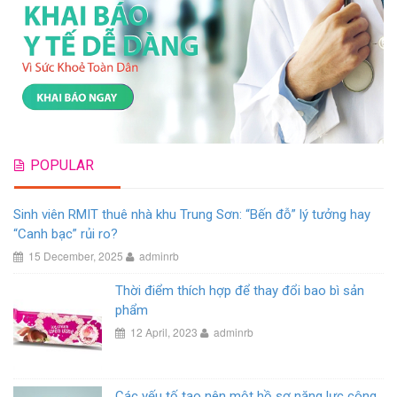
POPULAR
Sinh viên RMIT thuê nhà khu Trung Sơn: “Bến đỗ” lý tưởng hay
“Canh bạc” rủi ro?
15 December, 2025
adminrb
Thời điểm thích hợp để thay đổi bao bì sản
phẩm
12 April, 2023
adminrb
Các yếu tố tạo nên một hồ sơ năng lực công