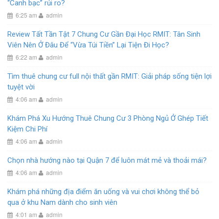
“Canh bạc” rủi ro?
6:25 am
admin
Review Tất Tần Tật 7 Chung Cư Gần Đại Học RMIT: Tân Sinh
Viên Nên Ở Đâu Để “Vừa Túi Tiền” Lại Tiện Đi Học?
6:22 am
admin
Tìm thuê chung cư full nội thất gần RMIT: Giải pháp sống tiện lợi
tuyệt vời
4:06 am
admin
Khám Phá Xu Hướng Thuê Chung Cư 3 Phòng Ngủ Ở Ghép Tiết
Kiệm Chi Phí
4:06 am
admin
Chọn nhà hướng nào tại Quận 7 để luôn mát mẻ và thoải mái?
4:06 am
admin
Khám phá những địa điểm ăn uống và vui chơi không thể bỏ
qua ở khu Nam dành cho sinh viên
4:01 am
admin