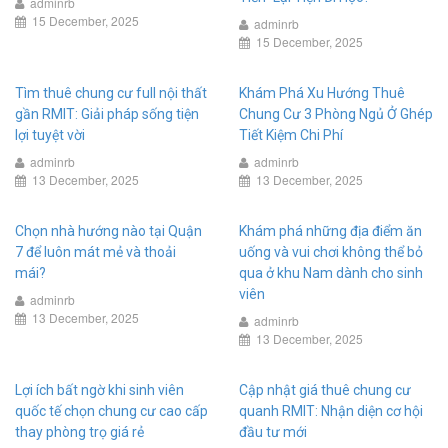
adminrb
15 December, 2025
adminrb
15 December, 2025
Tìm thuê chung cư full nội thất
Khám Phá Xu Hướng Thuê
gần RMIT: Giải pháp sống tiện
Chung Cư 3 Phòng Ngủ Ở Ghép
lợi tuyệt vời
Tiết Kiệm Chi Phí
adminrb
adminrb
13 December, 2025
13 December, 2025
Chọn nhà hướng nào tại Quận
Khám phá những địa điểm ăn
7 để luôn mát mẻ và thoải
uống và vui chơi không thể bỏ
mái?
qua ở khu Nam dành cho sinh
viên
adminrb
13 December, 2025
adminrb
13 December, 2025
Lợi ích bất ngờ khi sinh viên
Cập nhật giá thuê chung cư
quốc tế chọn chung cư cao cấp
quanh RMIT: Nhận diện cơ hội
thay phòng trọ giá rẻ
đầu tư mới