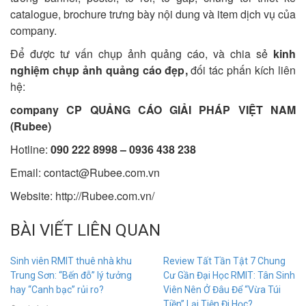
catalogue, brochure trưng bày nội dung và item dịch vụ của
company.
Để được tư vấn chụp ảnh quảng cáo, và chia sẻ
kinh
nghiệm chụp ảnh quảng cáo đẹp
,
đối tác phấn kích liên
hệ:
company CP QUẢNG CÁO GIẢI PHÁP VIỆT NAM
(Rubee)
Hotline:
090 222 8998 – 0936 438 238
Email:
contact@Rubee.com.vn
Website: http://Rubee.com.vn/
BÀI VIẾT LIÊN QUAN
Sinh viên RMIT thuê nhà khu
Review Tất Tần Tật 7 Chung
Trung Sơn: “Bến đỗ” lý tưởng
Cư Gần Đại Học RMIT: Tân Sinh
hay “Canh bạc” rủi ro?
Viên Nên Ở Đâu Để “Vừa Túi
Tiền” Lại Tiện Đi Học?