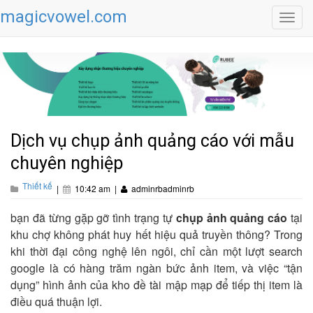
magicvowel.com
Toggl
navig
Dịch vụ chụp ảnh quảng cáo với mẫu
chuyên nghiệp
Thiết kế
|
10:42 am
|
adminrbadminrb
bạn đã từng gặp gỡ tình trạng tự
chụp ảnh quảng cáo
tại
khu chợ không phát huy hết hiệu quả truyền thông? Trong
khi thời đại công nghệ lên ngôi, chỉ cần một lượt search
google là có hàng trăm ngàn bức ảnh item, và việc “tận
dụng” hình ảnh của kho đề tài mập mạp để tiếp thị item là
điều quá thuận lợi.