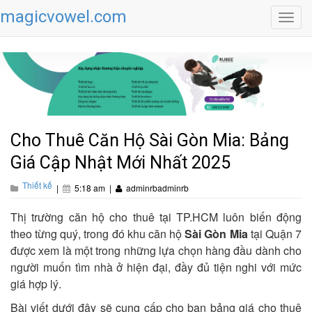
magicvowel.com
Toggl
navig
Cho Thuê Căn Hộ Sài Gòn Mia: Bảng
Giá Cập Nhật Mới Nhất 2025
Thiết kế
|
5:18 am
|
adminrbadminrb
Thị trường căn hộ cho thuê tại TP.HCM luôn biến động
theo từng quý, trong đó khu căn hộ
Sài Gòn Mia
tại Quận 7
được xem là một trong những lựa chọn hàng đầu dành cho
người muốn tìm nhà ở hiện đại, đầy đủ tiện nghi với mức
giá hợp lý.
Bài viết dưới đây sẽ cung cấp cho bạn bảng giá cho thuê