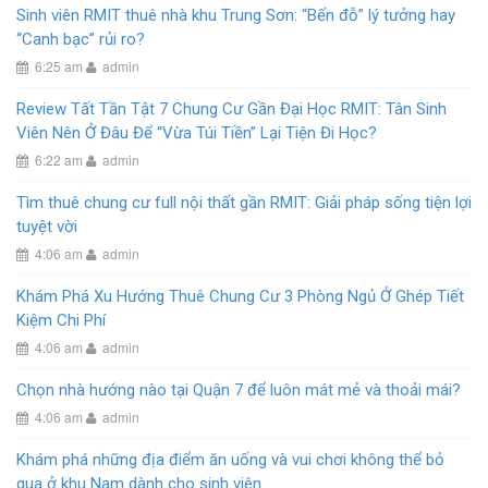
Sinh viên RMIT thuê nhà khu Trung Sơn: “Bến đỗ” lý tưởng hay
“Canh bạc” rủi ro?
6:25 am
admin
Review Tất Tần Tật 7 Chung Cư Gần Đại Học RMIT: Tân Sinh
Viên Nên Ở Đâu Để “Vừa Túi Tiền” Lại Tiện Đi Học?
6:22 am
admin
Tìm thuê chung cư full nội thất gần RMIT: Giải pháp sống tiện lợi
tuyệt vời
4:06 am
admin
Khám Phá Xu Hướng Thuê Chung Cư 3 Phòng Ngủ Ở Ghép Tiết
Kiệm Chi Phí
4:06 am
admin
Chọn nhà hướng nào tại Quận 7 để luôn mát mẻ và thoải mái?
4:06 am
admin
Khám phá những địa điểm ăn uống và vui chơi không thể bỏ
qua ở khu Nam dành cho sinh viên