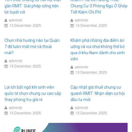
gần RMIT: Giải pháp sống tiện
Chung Cư 3 Phòng Ngủ Ở Ghép
lợi tuyệt vời
Tiết Kiệm Chi Phí
adminrb
adminrb
13 December, 2025
13 December, 2025
Chọn nhà hướng nào tại Quận
Khám phá những địa điểm ăn
7 để luôn mát mẻ và thoải
uống và vui chơi không thể bỏ
mái?
qua ở khu Nam dành cho sinh
viên
adminrb
13 December, 2025
adminrb
13 December, 2025
Lợi ích bất ngờ khi sinh viên
Cập nhật giá thuê chung cư
quốc tế chọn chung cư cao cấp
quanh RMIT: Nhận diện cơ hội
thay phòng trọ giá rẻ
đầu tư mới
adminrb
adminrb
13 December, 2025
13 December, 2025