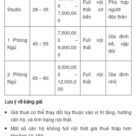
Full nội
Phù hợp
0 –
Studio
28 – 35
thất cơ
người
7,000,00
bản
độc thân
0
7,500,00
Gia đình
1 Phòng
0 –
Full nội
45 – 55
trẻ, cặp
Ngủ
9,000,00
thất
đôi
0
9,500,00
2 Phòng
0 –
Full nội
Gia đình
65 – 80
Ngủ
12,000,0
thất
nhỏ
00
Lưu ý về bảng giá:
Giá thuê có thể thay đổi tùy thuộc vào vị trí tầng, hướng
căn hộ, và tình trạng nội thất.
Một số căn hộ không full nội thất giá thuê thấp hơn
khoảng 10-15%.