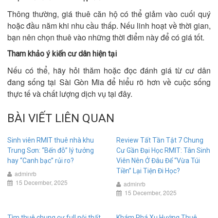
Thông thường, giá thuê căn hộ có thể giảm vào cuối quý
hoặc đầu năm khi nhu cầu thấp. Nếu linh hoạt về thời gian,
bạn nên chọn thuê vào những thời điểm này để có giá tốt.
Tham khảo ý kiến cư dân hiện tại
Nếu có thể, hãy hỏi thăm hoặc đọc đánh giá từ cư dân
đang sống tại Sài Gòn Mia để hiểu rõ hơn về cuộc sống
thực tế và chất lượng dịch vụ tại đây.
BÀI VIẾT LIÊN QUAN
Sinh viên RMIT thuê nhà khu
Review Tất Tần Tật 7 Chung
Trung Sơn: “Bến đỗ” lý tưởng
Cư Gần Đại Học RMIT: Tân Sinh
hay “Canh bạc” rủi ro?
Viên Nên Ở Đâu Để “Vừa Túi
Tiền” Lại Tiện Đi Học?
adminrb
15 December, 2025
adminrb
15 December, 2025
Tìm thuê chung cư full nội thất
Khám Phá Xu Hướng Thuê