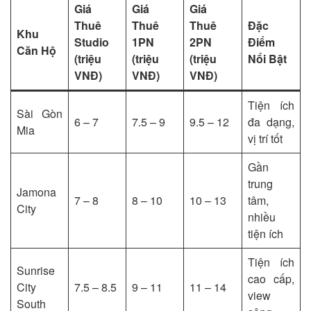
Giá
Giá
Giá
Thuê
Thuê
Thuê
Đặc
Khu
Studio
1PN
2PN
Điểm
Căn Hộ
(triệu
(triệu
(triệu
Nổi Bật
VNĐ)
VNĐ)
VNĐ)
Tiện ích
Sài Gòn
6 – 7
7.5 – 9
9.5 – 12
đa dạng,
Mia
vị trí tốt
Gần
trung
Jamona
7 – 8
8 – 10
10 – 13
tâm,
City
nhiều
tiện ích
Tiện ích
Sunrise
cao cấp,
City
7.5 – 8.5
9 – 11
11 – 14
view
South