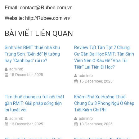
Email:
contact@Rubee.com.vn
Website:
http://Rubee.com.vn/
BÀI VIẾT LIÊN QUAN
Sinh viên RMIT thuê nhà khu
Review Tất Tần Tật 7 Chung
Trung Sơn: “Bến đỗ” lý tưởng
Cư Gần Đại Học RMIT: Tân Sinh
hay “Canh bạc” rủi ro?
Viên Nên Ở Đâu Để “Vừa Túi
Tiền” Lại Tiện Đi Học?
adminrb
15 December, 2025
adminrb
15 December, 2025
Tìm thuê chung cư full nội thất
Khám Phá Xu Hướng Thuê
gần RMIT: Giải pháp sống tiện
Chung Cư 3 Phòng Ngủ Ở Ghép
lợi tuyệt vời
Tiết Kiệm Chi Phí
adminrb
adminrb
13 December, 2025
13 December, 2025