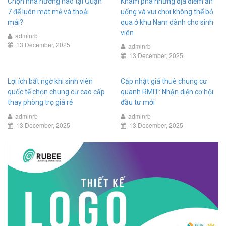
Chọn nhà hướng nào tại Quận
Khám phá những địa điểm ăn
7 để luôn mát mẻ và thoải
uống và vui chơi không thể bỏ
mái?
qua ở khu Nam dành cho sinh
viên
adminrb
13 December, 2025
adminrb
13 December, 2025
Lợi ích bất ngờ khi sinh viên
Cập nhật giá thuê chung cư
quốc tế chọn chung cư cao cấp
quanh RMIT: Nhận diện cơ hội
thay phòng trọ giá rẻ
đầu tư mới
adminrb
adminrb
13 December, 2025
13 December, 2025