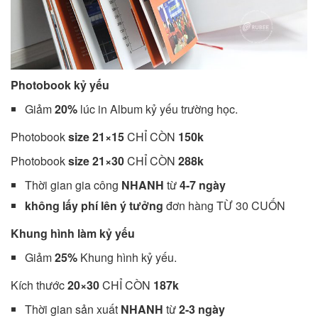
Photobook kỷ yếu
Giảm
20%
lúc in Album kỷ yếu trường học.
Photobook
size 21×15
CHỈ CÒN
150k
Photobook
size 21×30
CHỈ CÒN
288k
Thời gian gia công
NHANH
từ
4-7 ngày
không lấy phí lên ý tưởng
đơn hàng TỪ 30 CUỐN
Khung hình làm kỷ yếu
Giảm
25%
Khung hình kỷ yếu.
Kích thước
20×30
CHỈ CÒN
187k
Thời gian sản xuất
NHANH
từ
2-3 ngày