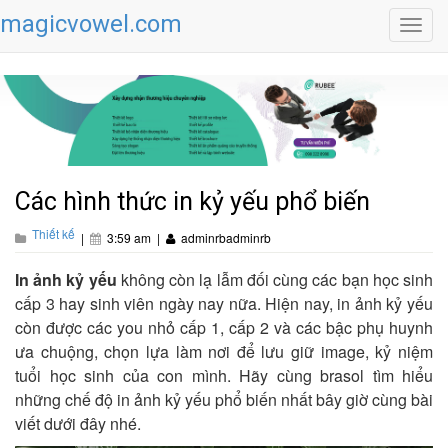
magicvowel.com
Toggl
navig
Các hình thức in kỷ yếu phổ biến
Thiết kế
|
3:59 am
|
adminrbadminrb
In ảnh kỷ yếu
không còn lạ lẫm đối cùng các bạn học sinh
cấp 3 hay sinh viên ngày nay nữa. Hiện nay, in ảnh kỷ yếu
còn được các you nhỏ cấp 1, cấp 2 và các bậc phụ huynh
ưa chuộng, chọn lựa làm nơi để lưu giữ image, kỷ niệm
tuổi học sinh của con mình. Hãy cùng brasol tìm hiểu
những chế độ in ảnh kỷ yếu phổ biến nhất bây giờ cùng bài
viết dưới đây nhé.