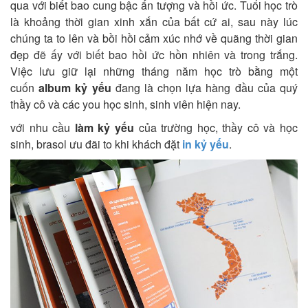
qua với biết bao cung bậc ấn tượng và hồi ức. Tuổi học trò
là khoảng thời gian xinh xắn của bất cứ ai, sau này lúc
chúng ta to lên và bồi hồi cảm xúc nhớ về quãng thời gian
đẹp đẽ ấy với biết bao hồi ức hồn nhiên và trong trắng.
Việc lưu giữ lại những tháng năm học trò bằng một
cuốn
album kỷ yếu
đang là chọn lựa hàng đầu của quý
thầy cô và các you học sinh, sinh viên hiện nay.
với nhu cầu
làm kỷ yếu
của trường học, thầy cô và học
sinh, brasol ưu đãi to khi khách đặt
in kỷ yếu
.