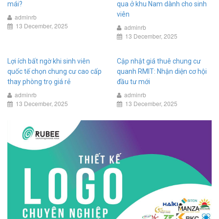
mái?
qua ở khu Nam dành cho sinh
viên
adminrb
13 December, 2025
adminrb
13 December, 2025
Lợi ích bất ngờ khi sinh viên
Cập nhật giá thuê chung cư
quốc tế chọn chung cư cao cấp
quanh RMIT: Nhận diện cơ hội
thay phòng trọ giá rẻ
đầu tư mới
adminrb
adminrb
13 December, 2025
13 December, 2025