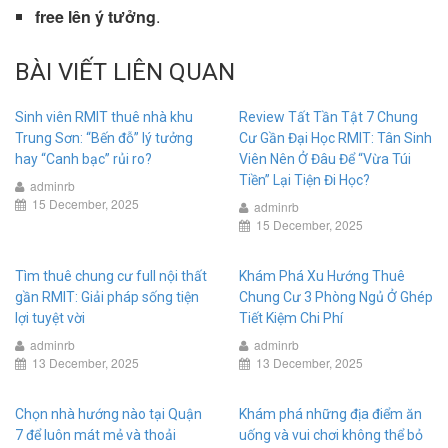
free lên ý tưởng
.
BÀI VIẾT LIÊN QUAN
Sinh viên RMIT thuê nhà khu
Review Tất Tần Tật 7 Chung
Trung Sơn: “Bến đỗ” lý tưởng
Cư Gần Đại Học RMIT: Tân Sinh
hay “Canh bạc” rủi ro?
Viên Nên Ở Đâu Để “Vừa Túi
Tiền” Lại Tiện Đi Học?
adminrb
15 December, 2025
adminrb
15 December, 2025
Tìm thuê chung cư full nội thất
Khám Phá Xu Hướng Thuê
gần RMIT: Giải pháp sống tiện
Chung Cư 3 Phòng Ngủ Ở Ghép
lợi tuyệt vời
Tiết Kiệm Chi Phí
adminrb
adminrb
13 December, 2025
13 December, 2025
Chọn nhà hướng nào tại Quận
Khám phá những địa điểm ăn
7 để luôn mát mẻ và thoải
uống và vui chơi không thể bỏ