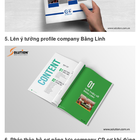
5. Lên ý tưởng profile company Bằng Linh
6. Phác thảo hồ sơ năng lực company CP cơ khí đúng