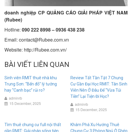
doanh nghiệp CP QUẢNG CÁO GIẢI PHÁP VIỆT NAM
(Rubee)
Hotline:
090 222 8998 – 0936 438 238
Email:
contact@Rubee.com.vn
Website: http://Rubee.com.vn/
BÀI VIẾT LIÊN QUAN
Sinh viên RMIT thuê nhà khu
Review Tất Tần Tật 7 Chung
Trung Sơn: “Bến đỗ” lý tưởng
Cư Gần Đại Học RMIT: Tân Sinh
hay “Canh bạc” rủi ro?
Viên Nên Ở Đâu Để “Vừa Túi
Tiền” Lại Tiện Đi Học?
adminrb
15 December, 2025
adminrb
15 December, 2025
Tìm thuê chung cư full nội thất
Khám Phá Xu Hướng Thuê
gần RMIT: Giải pháp sống tiện
Chung Cư 3 Phòng Ngủ Ở Ghép