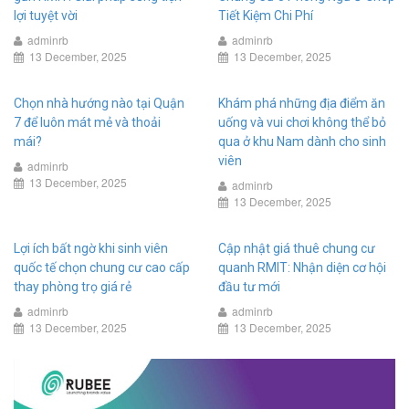
lợi tuyệt vời
Tiết Kiệm Chi Phí
adminrb
adminrb
13 December, 2025
13 December, 2025
Chọn nhà hướng nào tại Quận
Khám phá những địa điểm ăn
7 để luôn mát mẻ và thoải
uống và vui chơi không thể bỏ
mái?
qua ở khu Nam dành cho sinh
viên
adminrb
13 December, 2025
adminrb
13 December, 2025
Lợi ích bất ngờ khi sinh viên
Cập nhật giá thuê chung cư
quốc tế chọn chung cư cao cấp
quanh RMIT: Nhận diện cơ hội
thay phòng trọ giá rẻ
đầu tư mới
adminrb
adminrb
13 December, 2025
13 December, 2025