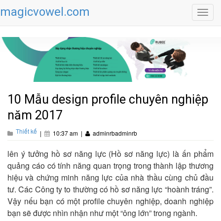
magicvowel.com
Toggl
navig
10 Mẫu design profile chuyên nghiệp
năm 2017
Thiết kế
|
10:37 am
|
adminrbadminrb
lên ý tưởng hồ sơ năng lực (Hồ sơ năng lực) là ấn phẩm
quảng cáo có tính năng quan trọng trong
thành lập thương
hiệu
và chứng minh năng lực của nhà thầu cùng chủ đầu
tư. Các Công ty to thường có hồ sơ năng lực “hoành tráng”.
Vậy nếu bạn
có một profile chuyên nghiệp, doanh nghiệp
bạn sẽ được nhìn nhận như một “ông lớn” trong ngành.