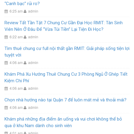
“Canh bạc” rủi ro?
6:25 am
admin
Review Tất Tần Tật 7 Chung Cư Gần Đại Học RMIT: Tân Sinh
Viên Nên Ở Đâu Để “Vừa Túi Tiền” Lại Tiện Đi Học?
6:22 am
admin
Tìm thuê chung cư full nội thất gần RMIT: Giải pháp sống tiện lợi
tuyệt vời
4:06 am
admin
Khám Phá Xu Hướng Thuê Chung Cư 3 Phòng Ngủ Ở Ghép Tiết
Kiệm Chi Phí
4:06 am
admin
Chọn nhà hướng nào tại Quận 7 để luôn mát mẻ và thoải mái?
4:06 am
admin
Khám phá những địa điểm ăn uống và vui chơi không thể bỏ
qua ở khu Nam dành cho sinh viên
4:01 am
admin